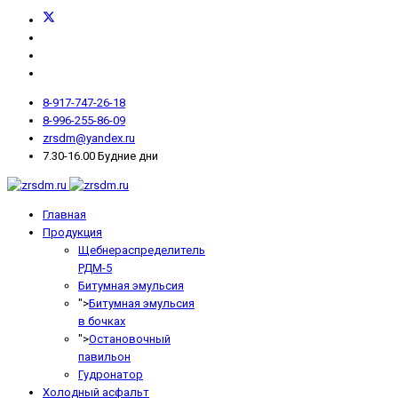
8-917-747-26-18
8-996-255-86-09
zrsdm@yandex.ru
7.30-16.00 Будние дни
Главная
Продукция
Щебнераспределитель
РДМ-5
Битумная эмульсия
">
Битумная эмульсия
в бочках
">
Остановочный
павильон
Гудронатор
Холодный асфальт