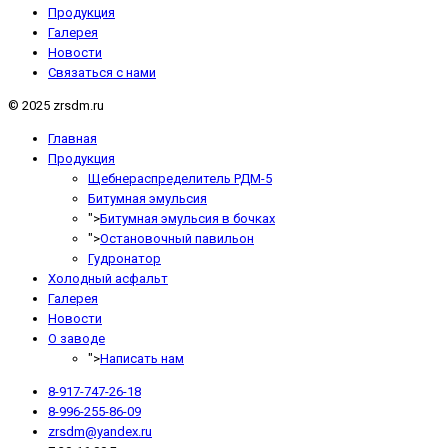
Продукция
Галерея
Новости
Связаться с нами
© 2025 zrsdm.ru
Главная
Продукция
Щебнераспределитель РДМ-5
Битумная эмульсия
">
Битумная эмульсия в бочках
">
Остановочный павильон
Гудронатор
Холодный асфальт
Галерея
Новости
О заводе
">
Написать нам
8-917-747-26-18
8-996-255-86-09
zrsdm@yandex.ru