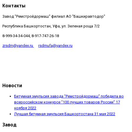
Контакты
Завод "Ремстройдормаш" филиал АО "Башкиравтодор"
Республика Башкортостан, Уфа, ул. Зеленая роща 7/2
8-999-34-34-044, 8-917-747-26-18
zrsdm@yandex.ru
rsdmufa@yandex.ru
Новости
Битумная эмульсия завода "Ремстройдормаш" победила во
всероссийском конкурсе "100 лучших товаров России"
17
ноября 2022
Лучшая битумная эмульсия Башкортостана
31 мая 2022
Завод