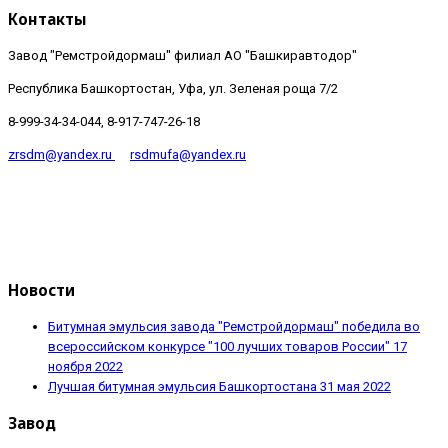
Контакты
Завод "Ремстройдормаш" филиал АО "Башкиравтодор"
Республика Башкортостан, Уфа, ул. Зеленая роща 7/2
8-999-34-34-044, 8-917-747-26-18
zrsdm@yandex.ru
rsdmufa@yandex.ru
Новости
Битумная эмульсия завода "Ремстройдормаш" победила во
всероссийском конкурсе "100 лучших товаров России"
17
ноября 2022
Лучшая битумная эмульсия Башкортостана
31 мая 2022
Завод