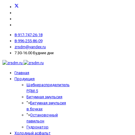
8-917-747-26-18
8-996-255-86-09
zrsdm@yandex.ru
7.30-16.00 Будние дни
Главная
Продукция
Щебнераспределитель
РДМ-5
Битумная эмульсия
">
Битумная эмульсия
в бочках
">
Остановочный
павильон
Гудронатор
Холодный асфальт