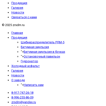
Продукция
Галерея
Новости
Связаться с нами
© 2025 zrsdm.ru
Главная
Продукция
Щебнераспределитель РДМ-5
Битумная эмульсия
">
Битумная эмульсия в бочках
">
Остановочный павильон
Гудронатор
Холодный асфальт
Галерея
Новости
О заводе
">
Написать нам
8-917-747-26-18
8-996-255-86-09
zrsdm@yandex.ru