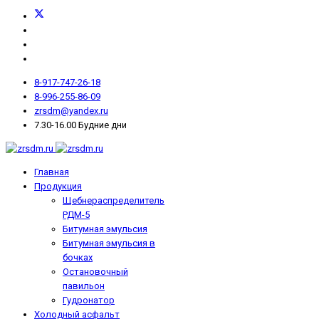
8-917-747-26-18
8-996-255-86-09
zrsdm@yandex.ru
7.30-16.00 Будние дни
Главная
Продукция
Щебнераспределитель
РДМ-5
Битумная эмульсия
Битумная эмульсия в
бочках
Остановочный
павильон
Гудронатор
Холодный асфальт