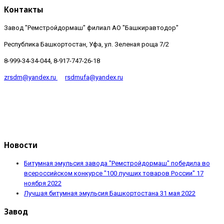
Контакты
Завод "Ремстройдормаш" филиал АО "Башкиравтодор"
Республика Башкортостан, Уфа, ул. Зеленая роща 7/2
8-999-34-34-044, 8-917-747-26-18
zrsdm@yandex.ru
rsdmufa@yandex.ru
Новости
Битумная эмульсия завода "Ремстройдормаш" победила во
всероссийском конкурсе "100 лучших товаров России"
17
ноября 2022
Лучшая битумная эмульсия Башкортостана
31 мая 2022
Завод