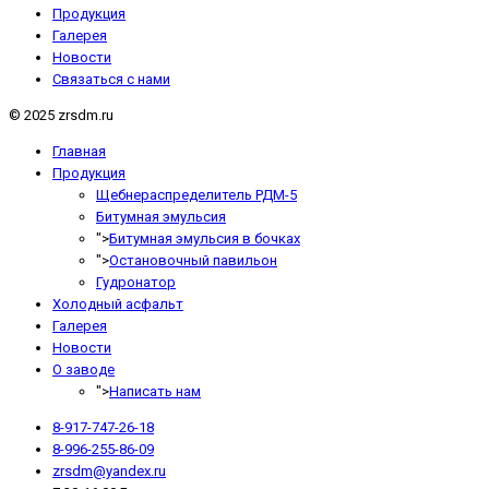
Продукция
Галерея
Новости
Связаться с нами
© 2025 zrsdm.ru
Главная
Продукция
Щебнераспределитель РДМ-5
Битумная эмульсия
">
Битумная эмульсия в бочках
">
Остановочный павильон
Гудронатор
Холодный асфальт
Галерея
Новости
О заводе
">
Написать нам
8-917-747-26-18
8-996-255-86-09
zrsdm@yandex.ru