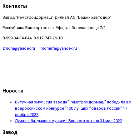
Контакты
Завод "Ремстройдормаш" филиал АО "Башкиравтодор"
Республика Башкортостан, Уфа, ул. Зеленая роща 7/2
8-999-34-34-044, 8-917-747-26-18
zrsdm@yandex.ru
rsdmufa@yandex.ru
Новости
Битумная эмульсия завода "Ремстройдормаш" победила во
всероссийском конкурсе "100 лучших товаров России"
17
ноября 2022
Лучшая битумная эмульсия Башкортостана
31 мая 2022
Завод