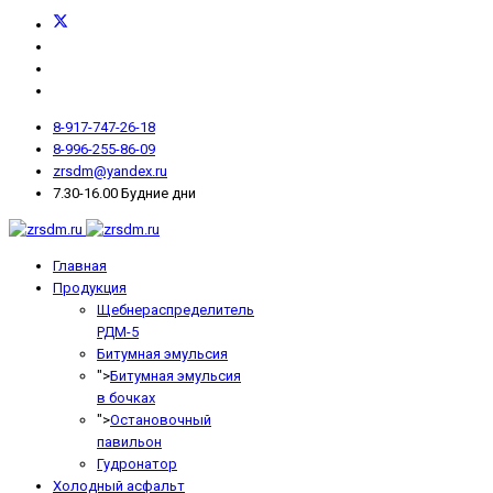
8-917-747-26-18
8-996-255-86-09
zrsdm@yandex.ru
7.30-16.00 Будние дни
Главная
Продукция
Щебнераспределитель
РДМ-5
Битумная эмульсия
">
Битумная эмульсия
в бочках
">
Остановочный
павильон
Гудронатор
Холодный асфальт