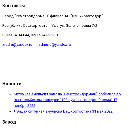
Контакты
Завод "Ремстройдормаш" филиал АО "Башкиравтодор"
Республика Башкортостан, Уфа, ул. Зеленая роща 7/2
8-999-34-34-044, 8-917-747-26-18
zrsdm@yandex.ru
rsdmufa@yandex.ru
Новости
Битумная эмульсия завода "Ремстройдормаш" победила во
всероссийском конкурсе "100 лучших товаров России"
17
ноября 2022
Лучшая битумная эмульсия Башкортостана
31 мая 2022
Завод