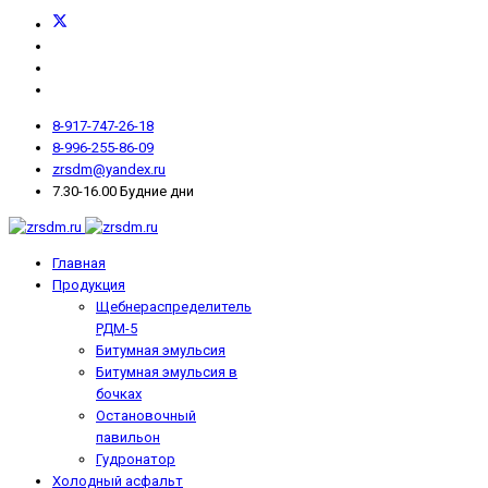
8-917-747-26-18
8-996-255-86-09
zrsdm@yandex.ru
7.30-16.00 Будние дни
Главная
Продукция
Щебнераспределитель
РДМ-5
Битумная эмульсия
Битумная эмульсия в
бочках
Остановочный
павильон
Гудронатор
Холодный асфальт