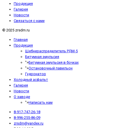
Продукция
Галерея
Новости
Связаться с нами
© 2025 zrsdm.ru
Главная
Продукция
Щебнераспределитель РДМ-5
Битумная эмульсия
">
Битумная эмульсия в бочках
">
Остановочный павильон
Гудронатор
Холодный асфальт
Галерея
Новости
О заводе
">
Написать нам
8-917-747-26-18
8-996-255-86-09
zrsdm@yandex.ru