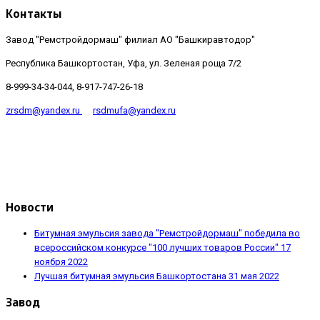
Контакты
Завод "Ремстройдормаш" филиал АО "Башкиравтодор"
Республика Башкортостан, Уфа, ул. Зеленая роща 7/2
8-999-34-34-044, 8-917-747-26-18
zrsdm@yandex.ru
rsdmufa@yandex.ru
Новости
Битумная эмульсия завода "Ремстройдормаш" победила во
всероссийском конкурсе "100 лучших товаров России"
17
ноября 2022
Лучшая битумная эмульсия Башкортостана
31 мая 2022
Завод