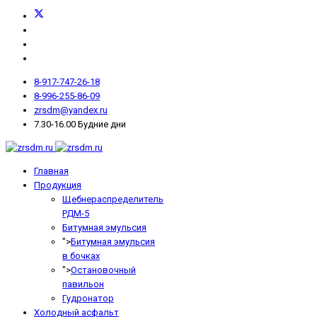
8-917-747-26-18
8-996-255-86-09
zrsdm@yandex.ru
7.30-16.00 Будние дни
Главная
Продукция
Щебнераспределитель
РДМ-5
Битумная эмульсия
">
Битумная эмульсия
в бочках
">
Остановочный
павильон
Гудронатор
Холодный асфальт