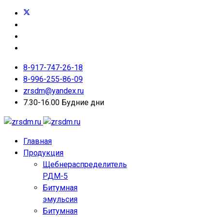
8-917-747-26-18
8-996-255-86-09
zrsdm@yandex.ru
7.30-16.00 Будние дни
Главная
Продукция
Щебнераспределитель
РДМ-5
Битумная
эмульсия
Битумная