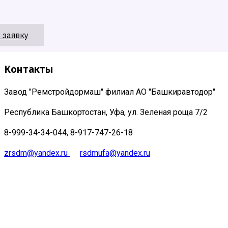
 заявку
Контакты
Завод "Ремстройдормаш" филиал АО "Башкиравтодор"
Республика Башкортостан, Уфа, ул. Зеленая роща 7/2
8-999-34-34-044, 8-917-747-26-18
zrsdm@yandex.ru
rsdmufa@yandex.ru