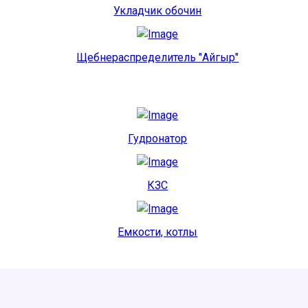
Укладчик обочин
Щебнераспределитель "Айгыр"
Гудронатор
КЗС
Емкости, котлы