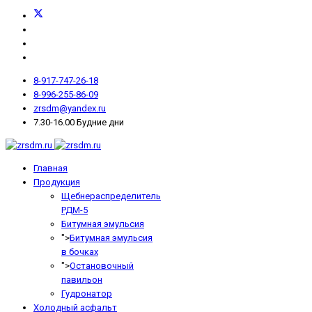
8-917-747-26-18
8-996-255-86-09
zrsdm@yandex.ru
7.30-16.00 Будние дни
Главная
Продукция
Щебнераспределитель
РДМ-5
Битумная эмульсия
">
Битумная эмульсия
в бочках
">
Остановочный
павильон
Гудронатор
Холодный асфальт