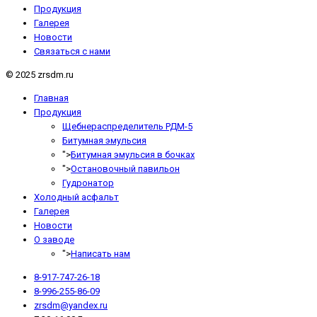
Продукция
Галерея
Новости
Связаться с нами
© 2025 zrsdm.ru
Главная
Продукция
Щебнераспределитель РДМ-5
Битумная эмульсия
">
Битумная эмульсия в бочках
">
Остановочный павильон
Гудронатор
Холодный асфальт
Галерея
Новости
О заводе
">
Написать нам
8-917-747-26-18
8-996-255-86-09
zrsdm@yandex.ru