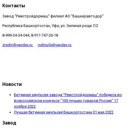
Контакты
Завод "Ремстройдормаш" филиал АО "Башкиравтодор"
Республика Башкортостан, Уфа, ул. Зеленая роща 7/2
8-999-34-34-044, 8-917-747-26-18
zrsdm@yandex.ru
rsdmufa@yandex.ru
Новости
Битумная эмульсия завода "Ремстройдормаш" победила во
всероссийском конкурсе "100 лучших товаров России"
17
ноября 2022
Лучшая битумная эмульсия Башкортостана
31 мая 2022
Завод