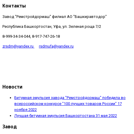
Контакты
Завод "Ремстройдормаш" филиал АО "Башкиравтодор"
Республика Башкортостан, Уфа, ул. Зеленая роща 7/2
8-999-34-34-044, 8-917-747-26-18
zrsdm@yandex.ru
rsdmufa@yandex.ru
Новости
Битумная эмульсия завода "Ремстройдормаш" победила во
всероссийском конкурсе "100 лучших товаров России"
17
ноября 2022
Лучшая битумная эмульсия Башкортостана
31 мая 2022
Завод