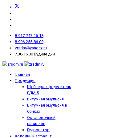
8-917-747-26-18
8-996-255-86-09
zrsdm@yandex.ru
7.30-16.00 Будние дни
Главная
Продукция
Щебнераспределитель
РДМ-5
Битумная эмульсия
Битумная эмульсия в
бочках
Остановочный
павильон
Гудронатор
Холодный асфальт