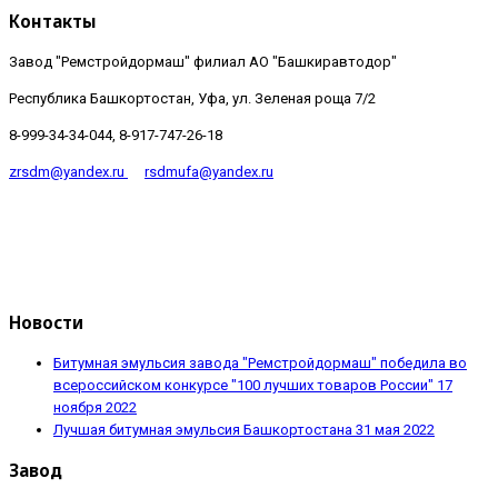
Контакты
Завод "Ремстройдормаш" филиал АО "Башкиравтодор"
Республика Башкортостан, Уфа, ул. Зеленая роща 7/2
8-999-34-34-044, 8-917-747-26-18
zrsdm@yandex.ru
rsdmufa@yandex.ru
Новости
Битумная эмульсия завода "Ремстройдормаш" победила во
всероссийском конкурсе "100 лучших товаров России"
17
ноября 2022
Лучшая битумная эмульсия Башкортостана
31 мая 2022
Завод