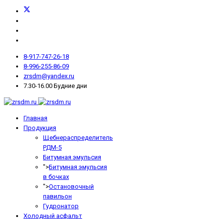
8-917-747-26-18
8-996-255-86-09
zrsdm@yandex.ru
7.30-16.00 Будние дни
Главная
Продукция
Щебнераспределитель
РДМ-5
Битумная эмульсия
">
Битумная эмульсия
в бочках
">
Остановочный
павильон
Гудронатор
Холодный асфальт