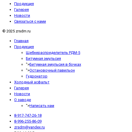
Продукция
Галерея
Новости
Связаться с нами
© 2025 zrsdm.ru
Главная
Продукция
Щебнераспределитель РДМ-5
Битумная эмульсия
">
Битумная эмульсия в бочках
">
Остановочный павильон
Гудронатор
Холодный асфальт
Галерея
Новости
О заводе
">
Написать нам
8-917-747-26-18
8-996-255-86-09
zrsdm@yandex.ru