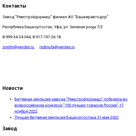
Контакты
Завод "Ремстройдормаш" филиал АО "Башкиравтодор"
Республика Башкортостан, Уфа, ул. Зеленая роща 7/2
8-999-34-34-044, 8-917-747-26-18
zrsdm@yandex.ru
rsdmufa@yandex.ru
Новости
Битумная эмульсия завода "Ремстройдормаш" победила во
всероссийском конкурсе "100 лучших товаров России"
17
ноября 2022
Лучшая битумная эмульсия Башкортостана
31 мая 2022
Завод