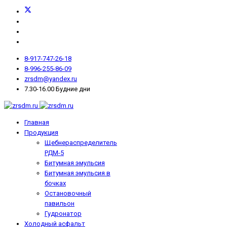
8-917-747-26-18
8-996-255-86-09
zrsdm@yandex.ru
7.30-16.00 Будние дни
Главная
Продукция
Щебнераспределитель
РДМ-5
Битумная эмульсия
Битумная эмульсия в
бочках
Остановочный
павильон
Гудронатор
Холодный асфальт