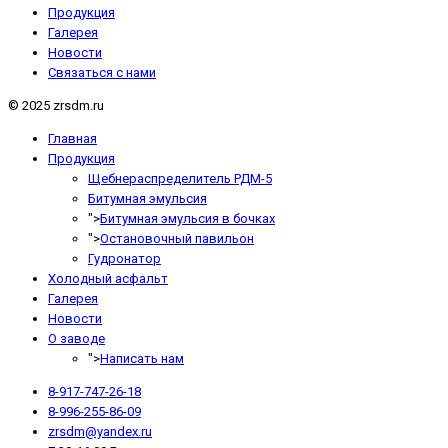
Продукция
Галерея
Новости
Связаться с нами
© 2025 zrsdm.ru
Главная
Продукция
Щебнераспределитель РДМ-5
Битумная эмульсия
">
Битумная эмульсия в бочках
">
Остановочный павильон
Гудронатор
Холодный асфальт
Галерея
Новости
О заводе
">
Написать нам
8-917-747-26-18
8-996-255-86-09
zrsdm@yandex.ru