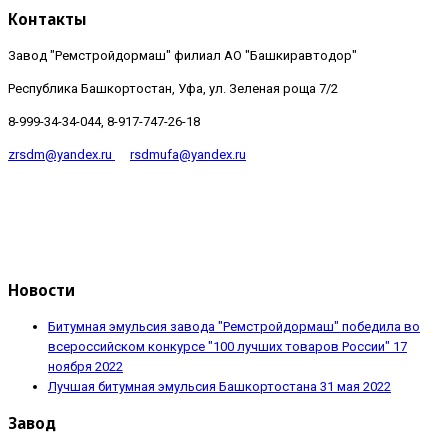
Контакты
Завод "Ремстройдормаш" филиал АО "Башкиравтодор"
Республика Башкортостан, Уфа, ул. Зеленая роща 7/2
8-999-34-34-044, 8-917-747-26-18
zrsdm@yandex.ru
rsdmufa@yandex.ru
Новости
Битумная эмульсия завода "Ремстройдормаш" победила во
всероссийском конкурсе "100 лучших товаров России"
17
ноября 2022
Лучшая битумная эмульсия Башкортостана
31 мая 2022
Завод